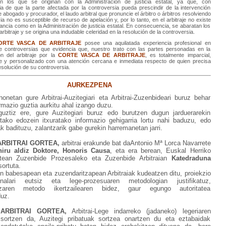
n los que se originan con la Administración de justicia estatal, ya que, con
a de que la parte afectada por la controversia pueda prescindir de la intervención
 abogado y procurador, el laudo arbitral que pronuncie el árbitro o árbitros resolviendo
ia no es susceptible de recurso de apelación y, por lo tanto, en el arbitraje no existe
ancia como en la Administración de justicia estatal. En consecuencia, se abaratan los
arbitraje y se origina una indudable celeridad en la resolución de la controversia.
ORTE VASCA DE ARBITRAJE
posee una aquilatada experiencia profesional en
e controversias que evidencia que, nuestro trato con las partes personadas en la
ón del arbitraje por la
CORTE VASCA DE ARBITRAJE
, es totalmente imparcial,
e y personalizado con una atención cercana e inmediata respecto de quien precisa
esolución de su controversia.
AURKEZPENA
netan gure Arbitrai-Auzitegiari eta Arbitrai-Zuzenbideari buruz behar
rmazio guztia aurkitu ahal izango duzu.
uztiz ere, gure Auzitegiari buruz edo burutzen dugun jarduerarekin
utako edozein itxuratako informazio gehigarria lortu nahi baduzu, edo
 badituzu, zalantzarik gabe gurekin harremanetan jarri.
ARBITRAI GORTEA,
arbitrai erakunde bat daAntonio Mª Lorca Navarrete
hiru aldiz Doktore, Honoris Causa
, eta era berean,
Euskal Herriko
tatean Zuzenbide Prozesaleko eta Zuzenbide Arbitraian
Katedraduna
ortuta.
n babesapean eta zuzendaritzapean Arbitraiak kudeatzen ditu, proiekzio
ionalari eutsiz eta lege-prozesuaren metodologian justifikatuz,
ntzaren metodo ikertzailearen bidez, gaur egungo autoritatea
uz.
ARBITRAI GORTEA,
Arbitrai-Lege indarreko (jadaneko) legeriaren
sortzen da, Auzitegi pribatuak sortzea onartzen du eta eztabaidak