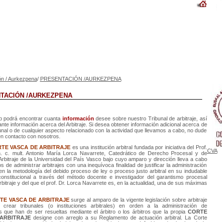
ón / Aurkezpena
/
PRESENTACIÓN /AURKEZPENA
TACIÓN /AURKEZPENA
b podrá encontrar cuanta
información
desee sobre nuestro Tribunal de arbitraje, así
te información acerca del Arbitraje. Si desea obtener información adicional acerca de
unal o de cualquier aspecto relacionado con la actividad que llevamos a cabo, no dude
n contacto con nosotros.
RTE VASCA DE ARBITRAJE
es una institución arbitral fundada por iniciativa del Prof.
CVA
h. c. mult. Antonio María Lorca Navarrete, Catedrático de Derecho Procesal y de
rbitraje de la Universidad del País Vasco bajo cuyo amparo y dirección lleva a cabo
 de administrar arbitrajes con una inequívoca finalidad de justificar la administración
e en la metodología del debido proceso de ley o proceso justo arbitral en su indudable
onstitucional a través del método docente e investigador del garantismo procesal
arbitraje y del que el prof. Dr. Lorca Navarrete es, en la actualidad, una de sus máximas
TE VASCA DE ARBITRAJE
surge al amparo de la vigente legislación sobre arbitraje
 crear tribunales (o instituciones arbitrales) en orden a la administración de
s que han de ser resueltas mediante el árbitro o los árbitros que la propia
CORTE
ARBITRAJE
designe con arreglo a su Reglamento de actuación arbitral. La Corte