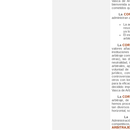
Vasca de Arb
bienvenida a
cometidos qu
La
COR
administran a
La a
reso
ya l
El es
arbi
La
COR
valores añad
institucione
arbitraje com
otras), las 
neutralidad,
arbitrales, 
voluntad de 
jurídico, co
controversia
otros con lo
para la efica
decidido imp
Vasca de Arbi
La
COR
arbitraje, d
hemos proced
tan diversos
horizontal, s
La
Administrac
competitivo
ARBITRAJE