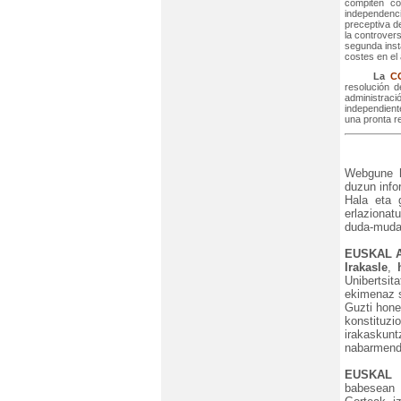
compiten co
independenci
preceptiva de
la controvers
segunda inst
costes en el 
La
C
resolución d
administraci
independient
una pronta r
Webgune ho
duzun info
Hala eta g
erlazionat
duda-mudak
EUSKAL 
Irakasle
,
Unibertsi
ekimenaz s
Guzti hone
konstituz
irakasku
nabarmend
EUSKAL 
babesean 