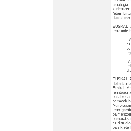
Gorteak iz
arautegi
kudeatzen 
“atari bir
duelakoan.
EUSKAL 
erakunde b
·
A
ez
ez
eg
·
A
ed
di
EUSKAL 
definitzai
Euskal Ar
(arintasun
baliabidea
bermeak ba
Aurrerape
erabilgarr
baimentzen
barneratza
ez ditu al
baizik eta