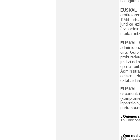
baliogarri
EUSKAL 
arbitraiar
1988. urte
juridiko e
(ez ordain
merkatarit
EUSKAL 
administra
dira. Gure
prokurador
justizi-ad
epaile pri
Administraz
delako. H
eztabaidar
EUSKAL 
esperient
(komprom
inpartzi
gertutasun
¿Quienes s
La Corte Vasc
¿Qué es el a
El Arbitraje