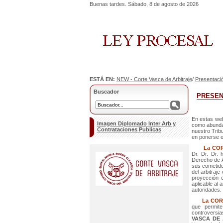
Buenas tardes. Sábado, 8 de agosto de 2026
ESTÁ EN:
NEW - Corte Vasca de Arbitraje
/
Presentaci
Buscador
PRESEN
En estas we
Imagen Diplomado Inter Arb y
como abundan
Contrataciones Publicas
nuestro Trib
en ponerse e
La CO
Dr. Dr. Dr. 
Derecho de A
sus cometidos
del arbitraj
proyección c
aplicable al 
autoridades.
La COR
que permite
controversia
VASCA DE 