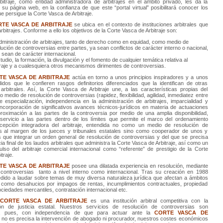
itraje, como entidad administradora de arbitrajes en el ámbito privado, les da la
 su página web, en la confianza de que este “portal virtual” posibilitará conocer los
e persigue la Corte Vasca de Arbitraje.
TE VASCA DE ARBITRAJE
se ubica en el contexto de instituciones arbitrales que
rbitrajes. Conforme a ello los objetivos de la Corte Vasca de Arbitraje son:
dministración de arbitrajes, tanto de derecho como en equidad, como medio de
lución de controversias entre partes, ya sean conflictos de carácter interno o nacional,
o sean de carácter internacional.
tudio, la formación, la divulgación y el fomento de cualquier temática relativa al
traje y a cualesquiera otros mecanismos dirimentes de controversias.
TE VASCA DE ARBITRAJE
actúa en torno a unos principios inspiradores y a unos
idos que le confieren rasgos definitorios diferenciados que la identifican de otras
s arbitrales. Así, la Corte Vasca de Arbitraje une, a las características propias del
o medio de resolución de controversias (rapidez, flexibilidad, agilidad, inmediatez entre
de especialización, independencia en la administración de arbitrajes, imparcialidad y
 incorporación de significativos avances técnicos-jurídicos en materia de actuaciones
aproximación a las partes de la controversia por medio de una amplia disponibilidad,
servicio a las partes dentro de los límites que permite el marco del ordenamiento
ncepción integradora del arbitraje, entendida no como un medio de resolución de
s al margen de los jueces y tribunales estatales sino como cooperador de unos y
s que integrar un orden general de resolución de controversias y del que se precisa
cia final de los laudos arbitrales que administra la Corte Vasca de Arbitraje, así como un
ulso del arbitraje comercial internacional como “referente” de prestigio de la Corte
traje.
TE VASCA DE ARBITRAJE
posee una dilatada experiencia en resolución, mediante
e controversias tanto a nivel interno como internacional. Tras su creación en 1988
ido a laudar sobre temas de muy diversa naturaleza jurídica que afectan a ámbitos
 como desahucios por impagos de rentas, incumplimientos contractuales, propiedad
ociedades mercantiles, contratación internacional etc.
CORTE VASCA DE ARBITRAJE
es una institución arbitral competitiva con la
ión de justicia estatal. Nuestros servicios de resolución de controversias son
s, pues, con independencia de que para actuar ante la
CORTE VASCA DE
no es precisa la intervención de abogado ni procurador, nuestros costes económicos