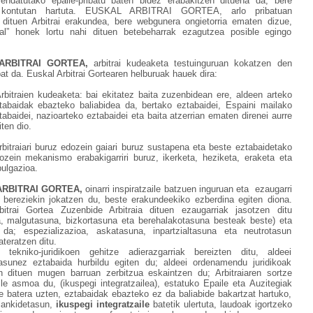
endatutako epaile-pribatu baten bidez erabakitzen dituena da, bere
a kontutan hartuta. EUSKAL ARBITRAI GORTEA, arlo pribatuan
dituen Arbitrai erakundea, bere webgunera ongietorria ematen dizue,
tual” honek lortu nahi dituen betebeharrak ezagutzea posible egingo
ARBITRAI GORTEA,
arbitrai kudeaketa testuinguruan kokatzen den
at da. Euskal Arbitrai Gortearen helburuak hauek dira:
rbitraien kudeaketa: bai ekitatez baita zuzenbidean ere, aldeen arteko
tabaidak ebazteko baliabidea da, bertako eztabaidei, Espaini mailako
tabaidei, nazioarteko eztabaidei eta baita atzerrian ematen direnei aurre
iten dio.
rbitraiari buruz edozein gaiari buruz sustapena eta beste eztabaidetako
ozein mekanismo erabakigarriri buruz, ikerketa, heziketa, eraketa
eta
bulgazioa.
ARBITRAI GORTEA,
oinarri inspiratzaile batzuen inguruan eta ezaugarri
le bereziekin jokatzen du, beste erakundeekiko ezberdina egiten diona.
bitrai Gortea Zuzenbide Arbitraia dituen ezaugarriak jasotzen ditu
a, malgutasuna, bizkortasuna eta berehalakotasuna besteak beste) eta
 da; espezializazioa, askatasuna, inpartzialtasuna eta neutrotasun
teratzen ditu.
n tekniko-juridikoen gehitze adierazgarriak bereizten ditu, aldeei
itasunez eztabaida hurbildu egiten du; aldeei ordenamendu juridikoak
 dituen mugen barruan zerbitzua eskaintzen du; Arbitraiaren sortze
ile asmoa du, (ikuspegi integratzailea), estatuko Epaile eta Auzitegiak
de batera uzten, eztabaidak ebazteko ez da baliabide bakartzat hartuko,
 lankidetasun,
ikuspegi integratzaile
batetik ulertuta, laudoak igortzeko