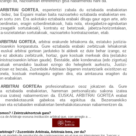
a izango da, nazioartean erreferentzi gisa nabarmendu nahi da.
ARBITRAI GORTEA
, esperientzi zabala du eztabaida erabakietan
en bidez, bai Espaini mailan baita nazioarteko eztabaida erabakietan ere.
an sortu zen. Era askotako eztabaida erabaki ditugu gaur egun arte, arlo
zberdinetan, eragin ezberdinetakoak, hala nola, etxegabetze-aginduetan
tzeagatik sortutakoak), kontratu ez betetzeak, jabetza-horizontalean,
za-sozietatetan sortutakoak, nazioarteko kontratazioetan, etab.
ARBITRAI GORTEA
, arbitrai erakunde lehiakorra da, estatuko justizia-
zioarekin konparatuta. Gure eztabaida erabaki zerbitzuak lehiakorrak
 euskal arbitrai gortean jarduteko bi aldeek ez dute behar izango, ez
e ez abokatu zerbitzurik, hortaz, gure kostuak merkeak dira (estatuko
ministrazioarekin lehian gaude). Bestalde, alde kondenatua (edo zigortua)
batuak emandako laudoari ezingo dio helegiterik aurkeztu, Justizi-
ioan ez bezala, Zuzenbide Arbitraian bigarren instantziarik existitzen ez
onela, kostuak merkeagotu egiten dira, eta arintasuna eragiten du
en erabakian.
ARBITRAI GORTEAn
profesionaltasun osoz jokatzen da. Gure
zia eztabaida erabakietan, harreman pertsonalizatu sakona izatea
ezua izatea) nabarmentzen da. EUSKAL ARBITRAI GORTEA erabat
ala, mendekotasunik gabekoa eta egokitua da. Bezeroarekiko
ean eta eztabaiden erabakietan berehalakotasunean nabarmentzen da.
omos? / Zeintzuk/nortzuk gara?
a de Arbitraje eseuna institución arbitral que, con arreglo a ...
rbitraje? / Zuzenbide Arbitraia, Arbitraia bera, zer da?
 es un modelo de resolución de controversias en el que no intervienen los Jueces y