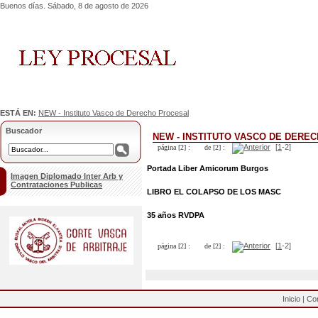
Buenos días. Sábado, 8 de agosto de 2026
ESTÁ EN:
NEW - Instituto Vasco de Derecho Procesal
Buscador
NEW - INSTITUTO VASCO DE DERE
[
1
-2]
página [2] :
de [2] :
Portada Liber Amicorum Burgos
Imagen Diplomado Inter Arb y
Contrataciones Publicas
LIBRO EL COLAPSO DE LOS MASC
35 años RVDPA
[
1
-2]
página [2] :
de [2] :
Inicio
|
Co