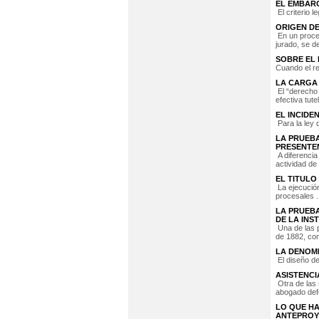
EL EMBARG
El criterio 
ORIGEN DE
En un proces
jurado, se de
SOBRE EL 
Cuando el re
LA CARGA 
El “derecho 
efectiva tutel
EL INCIDE
Para la ley d
LA PRUEBA
PRESENTEN
A diferencia 
actividad de 
EL TITULO
La ejecución
procesales ..
LA PRUEBA
DE LA INS
Una de las pe
de 1882, cons
LA DENOMI
El diseño de 
ASISTENCI
Otra de las 
abogado defe
LO QUE HA
ANTEPROYE