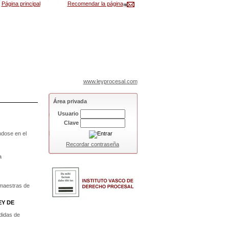
Página principal
Recomendar la página
www.leyprocesal.com
Área privada
Usuario
Clave
ándose en el
Recordar contraseña
a
 maestras de
EY DE
didas de