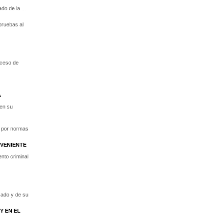
o de la ...
pruebas al
oceso de
A
 en su
a por normas
VENIENTE
ento criminal
sado y de su
Y EN EL