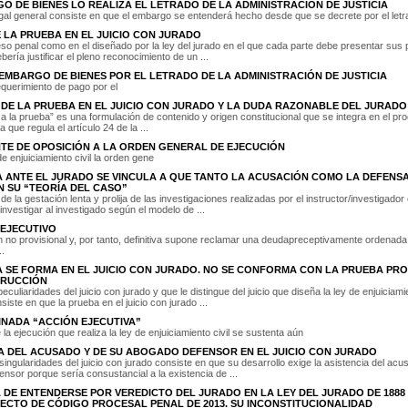
O DE BIENES LO REALIZA EL LETRADO DE LA ADMINISTRACIÓN DE JUSTICIA
legal general consiste en que el embargo se entenderá hecho desde que se decrete por el letrad
 LA PRUEBA EN EL JUICIO CON JURADO
o penal como en el diseñado por la ley del jurado en el que cada parte debe presentar sus 
bería justificar el pleno reconocimiento de un ...
EMBARGO DE BIENES POR EL LETRADO DE LA ADMINISTRACIÓN DE JUSTICIA
querimiento de pago por el
DE LA PRUEBA EN EL JUICIO CON JURADO Y LA DUDA RAZONABLE DEL JURADO
a la prueba” es una formulación de contenido y origen constitucional que se integra en el pr
a que regula el artículo 24 de la ...
NTE DE OPOSICIÓN A LA ORDEN GENERAL DE EJECUCIÓN
e enjuiciamiento civil la orden gene
 ANTE EL JURADO SE VINCULA A QUE TANTO LA ACUSACIÓN COMO LA DEFENS
 SU “TEORÍA DEL CASO”
de la gestación lenta y prolija de las investigaciones realizadas por el instructor/investigador
investigar al investigado según el modelo de ...
 EJECUTIVO
 no provisional y, por tanto, definitiva supone reclamar una deudapreceptivamente ordenad
.
 SE FORMA EN EL JUICIO CON JURADO. NO SE CONFORMA CON LA PRUEBA PRO
TRUCCIÓN
culiaridades del juicio con jurado y que le distingue del juicio que diseña la ley de enjuiciami
iste en que la prueba en el juicio con jurado ...
NADA “ACCIÓN EJECUTIVA”
la ejecución que realiza la ley de enjuiciamiento civil se sustenta aún
A DEL ACUSADO Y DE SU ABOGADO DEFENSOR EN EL JUICIO CON JURADO
singularidades del juicio con jurado consiste en que su desarrollo exige la asistencia del acu
nsor porque sería consustancial a la existencia de ...
 DE ENTENDERSE POR VEREDICTO DEL JURADO EN LA LEY DEL JURADO DE 1888 
CTO DE CÓDIGO PROCESAL PENAL DE 2013. SU INCONSTITUCIONALIDAD