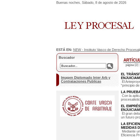
Buenas noches. Sábado, 8 de agosto de 2026
ESTÁ EN:
NEW - Instituto Vasco de Derecho Procesal
Buscador
ARTÍCU
página [2] :
EL TRÁNSI
Imagen Diplomado Inter Arb y
ENJUICIAM
Contrataciones Publicas
El Anteproyec
“principio de
LA PRUEBA
Con la aplic
procesalistic
EL EMPRÉS
ENJUICIAM
El gran deba
un futuro pr
LA EFICIE
MEDIDAS DE
Mediante una
Eficiencia Pr