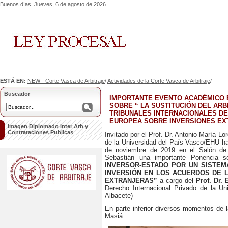
Buenos días. Jueves, 6 de agosto de 2026
ESTÁ EN:
NEW - Corte Vasca de Arbitraje
/
Actividades de la Corte Vasca de Arbitraje
/
Buscador
IMPORTANTE EVENTO ACADÉMICO E
SOBRE “ LA SUSTITUCIÓN DEL AR
TRIBUNALES INTERNACIONALES DE
EUROPEA SOBRE INVERSIONES EX
Imagen Diplomado Inter Arb y
Contrataciones Publicas
Invitado por el Prof. Dr. Antonio María L
de la Universidad del País Vasco/EHU ha 
de noviembre de 2019 en el Salón de
Sebastián una importante Ponencia 
INVERSOR-ESTADO POR UN SISTEM
INVERSIÓN EN LOS ACUERDOS DE 
EXTRANJERAS”
a cargo del
Prof. Dr.
Derecho Internacional Privado de la U
Albacete)
En parte inferior diversos momentos de l
Masiá.