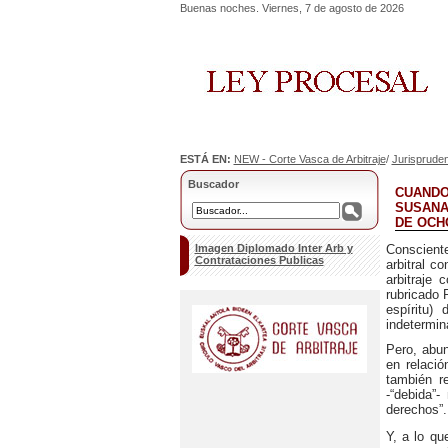
Buenas noches. Viernes, 7 de agosto de 2026
ESTÁ EN:
NEW - Corte Vasca de Arbitraje
/
Jurispruden
Buscador
CUANDO
SUSANA
DE OCHO
Imagen Diplomado Inter Arb y
Consciente
Contrataciones Publicas
arbitral c
arbitraje
co
rubricado 
espíritu)
indetermin
Pero, abun
en relació
también r
-“debida”-
derechos”.
Y, a lo qu