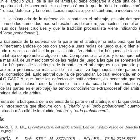
n el artículo 24.1. de la ley de arbitraje, debe otorgarse a cada una de l
e oportunidad de hacer valer sus derechos” por lo que la “debida notificación
 -o sea, defensa- y la no notificación equivale, por el contrario, a indefensión
, si la búsqueda de la defensa de la parte en el arbitraje, es -sin desmed
s- uno de los cometidos más sobresalientes del árbitro, su incidencia en el arb
 sus dos fases cruciales y que la tradición procesalista viene indicando (
l “
ordo probationem
”).
 la
búsqueda
de la
defensa
de la parte en el arbitraje no está para que l
 intercambiándose golpes con arreglo a unas reglas de juego que, o bien e
ado o son las establecida por la institución arbitral. La búsqueda de la d
l arbitraje compromete a alguien más. Compromete al árbitro y lo compromet
 más allá de un mero control de las reglas de juego a las que se someten l
je. La búsqueda de la defensa de la parte en el arbitraje, es una garantía 
 árbitro a pronunciarse más allá de la intransitiva logomaquia entre partes
del contenido del laudo arbitral que ha de pronunciar. Lo cual evidencia, en o
LO GARCÍA, que “ante los defectos de notificaciones, es necesario que c
fensión, que incluso -dice la ponente- no se da cuando el demandado (y
de las partes en el arbitraje) ha tenido conocimiento extraprocesal” del arbitr
minos del laudo arbitral.
 ésta de la
búsqueda de la defensa de la parte en el arbitraje, en la que dest
ón introspectiva que discurre con la “
citatio
” y el “
ordo probationem
” cuanto
situada más allá de la aludida “
citatio
” y “
ordo probationem
”.
ía:
RRETE, A. Mª.,.
El control judicial del laudo arbitral.
Edición Instituto Vasco de Derecho 
19,pág. 92.
RCÍA, S.,
Roj: STSJ M 8677/2015 - ECLI:ES: TSJM:2015:8677. 