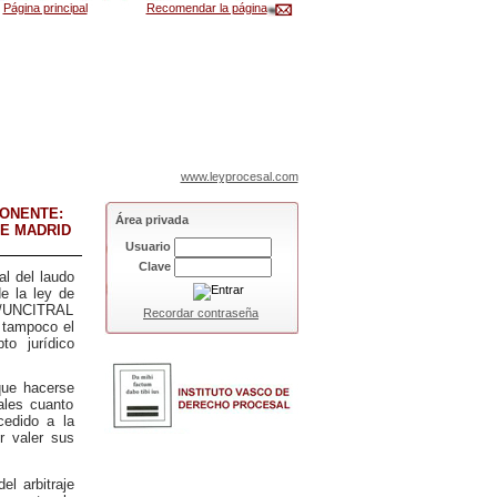
Página principal
Recomendar la página
www.leyprocesal.com
PONENTE:
Área privada
DE MADRID
Usuario
Clave
al del laudo
de la ley de
I/UNCITRAL
Recordar contraseña
i tampoco el
to jurídico
 que hacerse
ales cuanto
cedido a la
er valer sus
el arbitraje