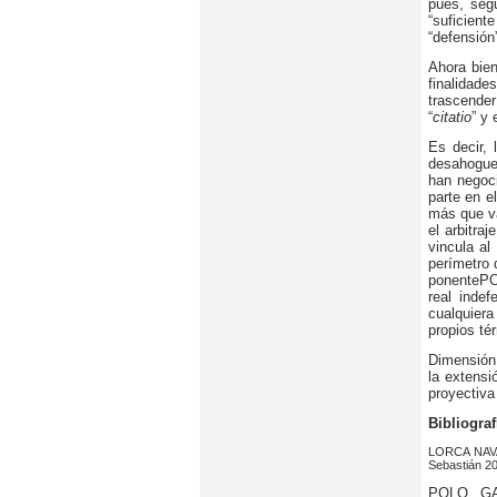
pues, segú
“suficient
“defensión”
Ahora bien
finalidade
trascender
“
citatio
” y e
Es decir,
desahoguen
han negoci
parte en e
más que va
el arbitra
vincula al
perímetro 
ponente
PO
real inde
cualquiera 
propios tér
Dimensión
la extensi
proyectiva 
Bibliograf
LORCA NAVA
Sebastián 20
POLO GA