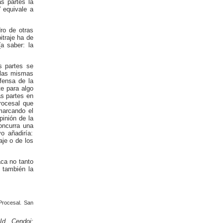
as partes la
” equivale a
.
ro de otras
itraje ha de
a saber: la
as partes se
llas mismas
efensa de la
e para algo
as partes en
procesal que
 marcando el
pinión de la
oncurra una
o añadiría:
aje o de los
aca no tanto
 también la
Procesal. San
Id Cendoj: