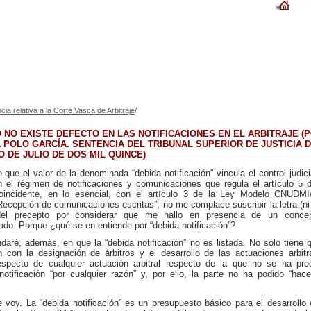
cia relativa a la Corte Vasca de Arbitraje
/
 NO EXISTE DEFECTO EN LAS NOTIFICACIONES EN EL ARBITRAJE (
 POLO GARCÍA. SENTENCIA DEL TRIBUNAL SUPERIOR DE JUSTICIA 
 DE JULIO DE DOS MIL QUINCE)
 que el valor de la denominada “debida notificación” vincula el control judici
on el régimen de notificaciones y comunicaciones que regula el artículo 5 
incidente, en lo esencial, con el artículo 3 de la Ley Modelo CNUDM
Recepción de comunicaciones escritas”
, no me complace suscribir la letra (n
 del precepto por considerar que me hallo en presencia de un concep
ado. Porque ¿qué se en entiende por “debida notificación”?
daré, además, en que la “debida notificación” no es listada. No solo tiene
n con la designación de árbitros y el desarrollo de las actuaciones arbitr
especto de cualquier actuación arbitral respecto de la que no se ha pro
 notificación “por cualquier razón” y, por ello, la parte no ha podido “hac
e voy. La “debida notificación” es un presupuesto básico para el desarrollo d