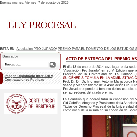
Buenas noches. Viernes, 7 de agosto de 2026
ESTÁ EN:
Asociación PRO JURADO
/
PREMIO PARA EL FOMENTO DE LOS ESTUDIOS S
Buscador
ACTO DE ENTREGA DEL PREMIO ASO
El día 13 de enero de 2014 tuvo lugar en la sede
"Asociación Pro Jurado" en su V. Edición que 
Procesal de la Universidad de La Habana (C
Imagen Diplomado Inter Arb y
SUIGÉNERIS FOMULA EN LA ADMINISTRACIÓ
Contrataciones Publicas
Prof. Dr. Dr. Dr. h. c. mult. Antonio María Lorca
Vasco y Vicepresidente de la Asociación Pro Jurad
Pro Jurado responde al fomento de los estudios de
ser acreedores del citado premio.
La Comisión que acordó fallar la concesión del V
Cid Cebrián, Abogado y Presidente de la Asociaci
Titular de Derecho Procesal de la Universidad d
como vocal de la misma en su condición de Secret