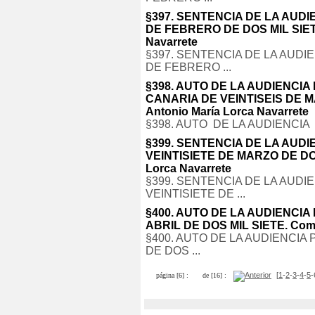
§397. SENTENCIA DE LA AUD
DE FEBRERO DE DOS MIL SIETE.
Navarrete
§397. SENTENCIA DE LA AUDI
DE FEBRERO ...
§398. AUTO DE LA AUDIENCI
CANARIA DE VEINTISEIS DE MA
Antonio María Lorca Navarrete
§398. AUTO DE LA AUDIENCIA
§399. SENTENCIA DE LA AUD
VEINTISIETE DE MARZO DE DOS 
Lorca Navarrete
§399. SENTENCIA DE LA AUDI
VEINTISIETE DE ...
§400. AUTO DE LA AUDIENCIA
ABRIL DE DOS MIL SIETE. Comen
§400. AUTO DE LA AUDIENCIA
DE DOS ...
[
1
-
2
-
3
-
4
-
5
-
página [6] :
de [16] :