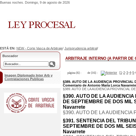
Buenas noches. Domingo, 9 de agosto de 2026
ESTÁ EN:
NEW - Corte Vasca de Arbitraje
/
Jurisprudencia arbitral
/
Buscador
ARBITRAJE INTERNO (A PARTIR DE 
[
1
-
2
-
3
-
4
-
5
-
página [6] :
de [16] :
Imagen Diplomado Inter Arb y
Contrataciones Publicas
§389. AUTO DE LA AUDIENCIA PROVINCIAL 
Comentario de Antonio María Lorca Navarrete
§389. AUTO DE LA AUDIENCIA PROVINCIAL DE
§390. AUTO DE LA AUDIENCI
DE SEPTIEMBRE DE DOS MIL SEI
Navarrete
§390. AUTO DE LA AUDIENCIA 
§391. SENTENCIA DEL TRIBU
SEPTIEMBRE DE DOS MIL SEIS. 
Navarrete