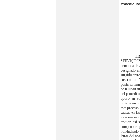
Ponente
:
Ro
PR
SERVIÇOES
demanda de a
designado en
surgido entr
suscrito en
posteriorment
de nulidad fu
del procedimi
opuso en su
pretensión an
este proceso,
causas en la
incorrección d
revisar, así
comprobar qu
nulidad solo
letras del a