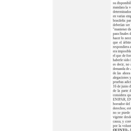
su disponibi
mandara la ve
determinados
en varias emp
brasileña pa
deberían ser
"mantener dic
para finales 
hacer lo nece
que el árbit
respondiera 
era imposible
el que de for
haberle sido 
es decir, no 
demanda de a
de las ahora
alegaciones y
pruebas adici
16 de junio d
de la parte 
considera qu
ENIPAR, ENIS
borrador del
derechos; est
no se puede 
vigente desd
causa, y conv
por la volun
QUINTO.-
El último motivo de anulación del Laudo arbitral ha sido ser contrario al "orden público, artículo 41.1.f) de la Ley de Arbi