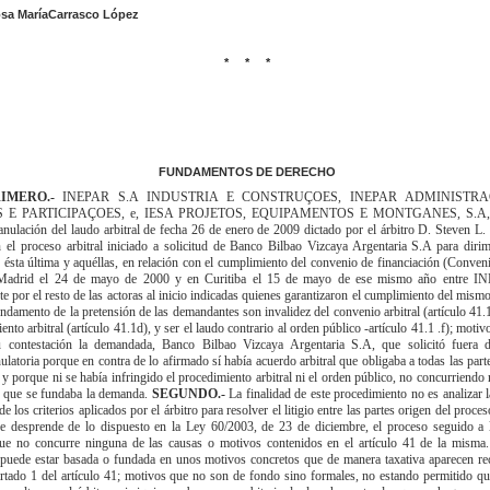
sa María
Carrasco López
* * *
FUNDAMENTOS DE DERECHO
IMERO.-
INEPAR S.A INDUSTRIA E CONSTRUÇOES, INEPAR ADMINISTRA
 E PARTICIPAÇOES, e, IESA PROJETOS, EQUIPAMENTOS E MONTGANES, S.A, 
nulación del laudo arbitral de fecha 26 de enero de 2009 dictado por el árbitro D. Steven L.
 el proceso arbitral iniciado a solicitud de Banco Bilbao Vizcaya Argentaria S.A para dirimi
e ésta última y aquéllas, en relación con el cumplimiento del convenio de financiación (Conv
 Madrid el 24 de mayo de 2000 y en Curitiba el 15 de mayo de ese mismo año entre 
e por el resto de las actoras al inicio indicadas quienes garantizaron el cumplimiento del mis
ndamento de la pretensión de las demandantes son invalidez del convenio arbitral (artículo 41.1
ento arbitral (artículo 41.1d), y ser el laudo contrario al orden público -artículo 41.1 .f); motiv
 contestación la demandada, Banco Bilbao Vizcaya Argentaria S.A, que solicitó fuera d
ulatoria porque en contra de lo afirmado sí había acuerdo arbitral que obligaba a todas las parte
 y porque ni se había infringido el procedimiento arbitral ni el orden público, no concurriendo
s que se fundaba la demanda.
SEGUNDO.-
La finalidad de este procedimiento no es analizar 
e los criterios aplicados por el árbitro para resolver el litigio entre las partes origen del proceso
 se desprende de lo dispuesto en la Ley 60/2003, de 23 de diciembre, el proceso seguido a 
e no concurre ninguna de las causas o motivos contenidos en el artículo 41 de la misma.
 puede estar basada o fundada en unos motivos concretos que de manera taxativa aparecen re
partado 1 del artículo 41; motivos que no son de fondo sino formales, no estando permitido que