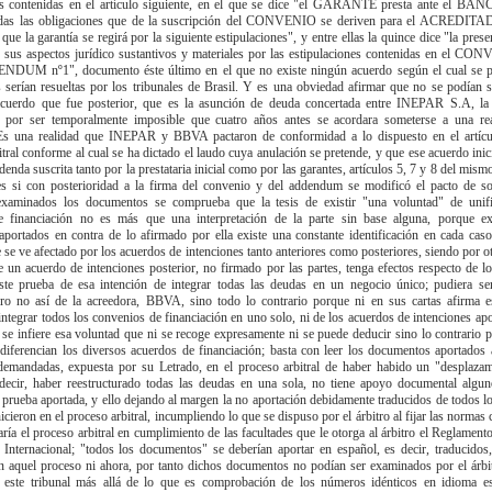
es contenidas en el artículo siguiente, en el que se dice "el GARANTE presta ante el BA
todas las obligaciones que de la suscripción del CONVENIO se deriven para el ACREDITAD
que la garantía se regirá por la siguiente estipulaciones", y entre ellas la quince dice "la prese
s sus aspectos jurídico sustantivos y materiales por las estipulaciones contenidas en el CO
NDUM nº1", documento éste último en el que no existe ningún acuerdo según el cual se pa
s serían resueltas por los tribunales de Brasil. Y es una obviedad afirmar que no se podían 
acuerdo que fue posterior, que es la asunción de deuda concertada entre INEPAR S.A, l
r ser temporalmente imposible que cuatro años antes se acordara someterse a una real
 Es una realidad que INEPAR y BBVA pactaron de conformidad a lo dispuesto en el artícu
tral conforme al cual se ha dictado el laudo cuya anulación se pretende, y que ese acuerdo ini
denda suscrita tanto por la prestataria inicial como por las garantes, artículos 5, 7 y 8 del mis
s si con posterioridad a la firma del convenio y del addendum se modificó el pacto de s
 examinados los documentos se comprueba que la tesis de existir "una voluntad" de unifi
e financiación no es más que una interpretación de la parte sin base alguna, porque e
portados en contra de lo afirmado por ella existe una constante identificación en cada caso
se ve afectado por los acuerdos de intenciones tanto anteriores como posteriores, siendo por otr
e un acuerdo de intenciones posterior, no firmado por las partes, tenga efectos respecto de l
ste prueba de esa intención de integrar todas las deudas en un negocio único; pudiera se
 no así de la acreedora, BBVA, sino todo lo contrario porque ni en sus cartas afirma e
integrar todos los convenios de financiación en uno solo, ni de los acuerdos de intenciones ap
se infiere esa voluntad que ni se recoge expresamente ni se puede deducir sino lo contrario 
iferencian los diversos acuerdos de financiación; basta con leer los documentos aportados 
 demandadas, expuesta por su Letrado, en el proceso arbitral de haber habido un "desplazam
 decir, haber reestructurado todas las deudas en una sola, no tiene apoyo documental algu
a prueba aportada, y ello dejando al margen la no aportación debidamente traducidos de todos 
hicieron en el proceso arbitral, incumpliendo lo que se dispuso por el árbitro al fijar las normas
aría el proceso arbitral en cumplimiento de las facultades que le otorga al árbitro el Reglamen
Internacional; "todos los documentos" se deberían aportar en español, es decir, traducidos
n aquel proceso ni ahora, por tanto dichos documentos no podían ser examinados por el árbi
 este tribunal más allá de lo que es comprobación de los números idénticos en idioma e