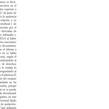
ausa, es decir,
revistos en el
los expertos a
11 de junio de
n la audiencia
relación a su
estifical y de
onvenio por el
s derivadas de
s tribunales y
 IESA al haber
ría concretarse
ido documentos
ue el idioma a
ue no se había
rito, según el
 indicándole al
s de derechos
 lo remitía lo
 preguntando al
a Audiencia.El
erés del examen
andante no ha
prueba, porque
rio ni se pueda
 la documental
partes; en este
visional fijado
s de anulación-
s "que indiquen