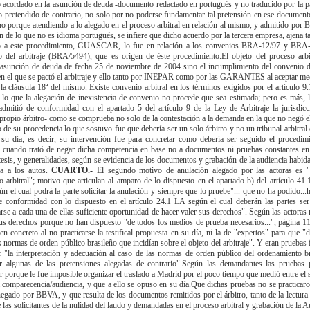
 acordado en la asunción de deuda -documento redactado en portugués y no traducido por la p
cto pretendido de contrario, no solo por no poderse fundamentar tal pretensión en ese document
no porque atendiendo a lo alegado en el proceso arbitral en relación al mismo, y admitido por 
de lo que no es idioma portugués, se infiere que dicho acuerdo por la tercera empresa, ajena t
mo a este procedimiento, GUASCAR, lo fue en relación a los convenios BRA-12/97 y BRA
o del arbitraje (BRA/5494), que es origen de éste procedimiento.El objeto del proceso arbi
asunción de deuda de fecha 25 de noviembre de 2004 sino el incumplimiento del convenio d
 el que se pactó el arbitraje y ello tanto por INEPAR como por las GARANTES al aceptar med
la cláusula 18ª del mismo. Existe convenio arbitral en los términos exigidos por el artículo 9
or lo que la alegación de inexistencia de convenio no procede que sea estimada; pero es más, l
dmitió de conformidad con el apartado 5 del artículo 9 de la Ley de Arbitraje la jurisdicci
propio árbitro- como se comprueba no solo de la contestación a la demanda en la que no negó el
 de su procedencia lo que sostuvo fue que debería ser un solo árbitro y no un tribunal arbitra
su día; es decir, su intervención fue para concretar como debería ser seguido el procedim
d cuando trató de negar dicha competencia en base no a documentos ni pruebas constantes en
esis, y generalidades, según se evidencia de los documentos y grabación de la audiencia habida
ida a los autos.
CUARTO.-
El segundo motivo de anulación alegado por las actoras es "i
o arbitral"; motivo que articulan al amparo de lo dispuesto en el apartado b) del artículo 41.
ún el cual podrá la parte solicitar la anulación y siempre que lo pruebe"... que no ha podido...
e conformidad con lo dispuesto en el artículo 24.1 LA según el cual deberán las partes ser
rse a cada una de ellas suficiente oportunidad de hacer valer sus derechos". Según las actoras
us derechos porque no han dispuesto "de todos los medios de prueba necesarios...", página 11, 
 concreto al no practicarse la testifical propuesta en su día, ni la de "expertos" para que "d
s normas de orden público brasileño que incidían sobre el objeto del arbitraje". Y eran prueba
ar "la interpretación y adecuación al caso de las normas de orden público del ordenamiento b
r algunas de las pretensiones alegadas de contrario".Según las demandantes las pruebas 
r porque le fue imposible organizar el traslado a Madrid por el poco tiempo que medió entre el
la comparecencia/audiencia, y que a ello se opuso en su día.Que dichas pruebas no se practicar
egado por BBVA, y que resulta de los documentos remitidos por el árbitro, tanto de la lectura 
 las solicitantes de la nulidad del laudo y demandadas en el proceso arbitral y grabación de la 