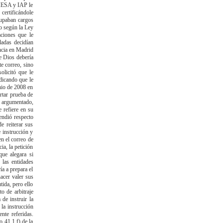
 IESA y IAP le
 certificándole
cupaban cargos
do según la Ley
aciones que le
dadas decidían
ncia en Madrid
De Dios debería
te correo, sino
olicitó que le
dicando que le
unio de 2008 en
ortar prueba de
s argumentado,
e refiere en su
endió respecto
e reiterar sus
e instrucción y
n el correo de
ia, la petición
que alegara si
 las entidades
a a prepara el
acer valer sus
tida, pero ello
o de arbitraje
de instruir la
 la instrucción
nte referidas.
 constitucional y en concreto será preciso que vulnere los derechos y libertades fundamentales reconocidos en el título I de la CE. En definitiva, la infracción al orden público no puede convertirse en resquicio permanente que abra la posibilidad, ante cualquier clase de infracción sustantiva o procesal, de sustituir el criterio del árbitro por el del Tribunal desde un control de legalidad y justicia intrínseca frente al juicio de equidad que no le corresponde cuando ni el procedimiento ni la decisión afectan ni contravienen ese orden público (SAP Madrid Secc. 19ª de 16-2-2004; SAP Barcelona 25-mayo 2004). En resumen, el orden público es un concepto jurídico indeterminado que desde la entrada de la Constitución, así lo tiene declarado el Tribunal Constitucional "se ha impregnado del contenido de su artículo 24 ", y que implícitamente es recogido en el artículo 21 LA al hacer referencia expresa a la obligada observancia de los principios esenciales de audiencia, contradicción e igualdad de las partes. Quedando agotada la acción de nulidad del laudo, en su aspecto externo en el examen de si se han observado las formalidades esenciales que garantizan los principios de igualdad, audiencia y contradicción y en el ámbito interno si el laudo (a menos que las parte