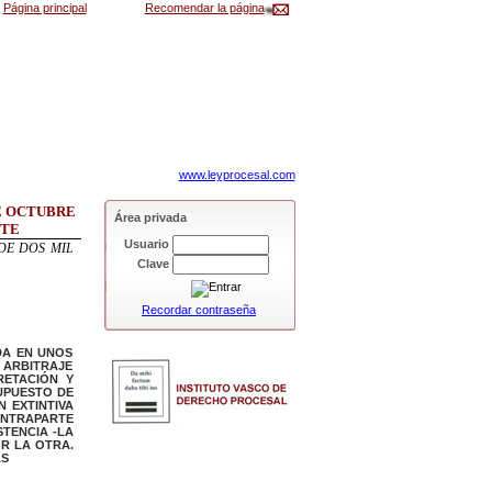
Página principal
Recomendar la página
www.leyprocesal.com
DE OCTUBRE
Área privada
ETE
Usuario
 DE DOS MIL
Clave
Recordar contraseña
DA EN UNOS
 ARBITRAJE
ETACIÓN Y
SUPUESTO DE
N EXTINTIVA
NTRAPARTE
STENCIA -LA
R LA OTRA.
AS