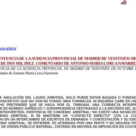
ia arbitral
/
SENTENCIA DE LA AUDENCIA PROVINCIAL DE MADRID DE VEINTISÉIS 
DE DOS MIL DIEZ. COMENTARIO DE ANTONIO MARÍA LORCA NAVARR
TENCIA DE LA AUDENCIA PROVINCIAL DE MADRID DE VEINTISÉIS DE OCTUBRE
tario de Antonio María Lorca Navarrete
LA ANULACIÓN DEL LAUDO ARBITRAL SOLO PUEDE ESTAR BASADA O FUNDA
ONCRETOS QUE NO SON DE FONDO SINO FORMALES. NI SIQUIERA CABE EN UN
HO PRETENDER QUE SE HAGA POR EL TRIBUNAL UNA CORRECTA INTERPR
N DE NORMAS JURÍDICAS Y JURISPRUDENCIA DESTINADAS A LA DECISIÓN DEL 
TROVERTIDO. EXISTENCIA DE CONVENIO ARBITRAL:
NO EXISTE UNA NOVACIÓ
ENIO ARBITRAL SI SE MANTIENE UN “CONTACTO DIRECTO” CON LA CO
DO EN UN INTERCAMBIO DE ESCRITOS DE DEMANDA Y CONTESTACIÓN Y SU EXI
NIO ARBITRAL, SE ENTIENDE- ES AFIRMADA POR UNA PARTE Y NO NEGADA PO
DE ORDEN PÚBLICO MATERIAL. CRITERIO EN MATERIA DE IMPOSICIÓN EN COST