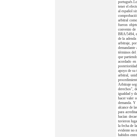
portugués.Lo
tener el efe
al español si
comprobación 
arbitral co
fueron objet
convenio de 
BRA/5494, en
de la adenda 
arbitraje, p
demandante a
términos del 
que partiendo
acordado en 
posteriorida
apoyo de su t
arbitral, un
procedimient
Arbitraje seg
derechos", d
igualdad y da
hacer valer s
demanda. Y en
alcance de la
para acredit
hacían decae
tuvieron luga
la fecha de 
evidente no n
habidos entre