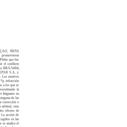
ÇAO, BENS
promovieron
 Plehn que fue
r el conflicto
enio BRA/5494)
INEPAR S.A, y
mo. Los motivos
ª)), infracción
os a los que se
esestimada la
s litigantes en
 ninguna de las
la corrección o
 arbitral, sino
los efectos de
 La acción de
cogidos en las
 se analice el