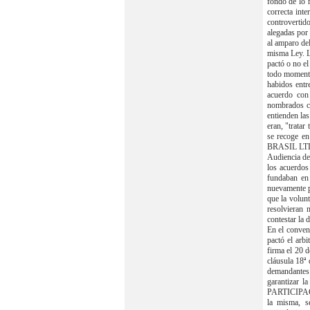
fondo de lo r
correcta int
controvertid
alegadas por 
al amparo del 
misma Ley. La
pactó o no el
todo momento
habidos entr
acuerdo con
nombrados co
entienden las
eran, "trata
se recoge e
BRASIL LTDA 
Audiencia de 
los acuerdos
fundaban en
nuevamente po
que la volun
resolvieran 
contestar la 
En el conven
pactó el arbi
firma el 20 
cláusula 18ª
demandantes 
garantizar
PARTICIPAÇ
la misma, se