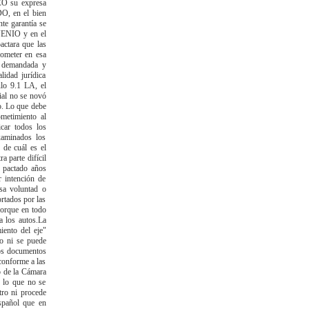
NCO su expresa
O, en el bien
nte garantía se
NVENIO y en el
ctara que las
someter en esa
a demandada y
idad jurídica
lo 9.1 LA, el
cial no se novó
mo. Lo que debe
ometimiento al
car todos los
xaminados los
 de cuál es el
a parte difícil
o pactado años
r intención de
sa voluntad o
ortados por las
porque en todo
a los autos.La
iento del eje"
no ni se puede
los documentos
 conforme a las
to de la Cámara
, lo que no se
tro ni procede
spañol que en