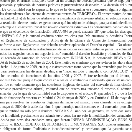
esuelto por el árbitro, ni siquiera cabe, en un arbitraje de derecho pretender que se haga por 
erpretación y aplicación de normas jurídicas y jurisprudencia destinadas a la decisión del sup
o. De conformidad con lo expuesto, lo que se ha de examinar es si concurren alguna o algunas
las demandantes a los efectos de estimar su pretensión.
TERCERO.-
El primer motivo de anu
artículo 41.1 a) de la Ley de arbitraje es la inexistencia de convenio arbitral, en relación con el a
 resolución de este motivo exige concretar qué fue objeto de arbitraje, para partiendo de ello 
 arbitraje o si el acuerdo inicial fue novado -novación extintiva-.Las demandantes han venido 
 que en el convenio de financiación BRA/5494 se pactó, cláusula 18ª, que todas las discrepanc
e INEPAR S.A y la entidad crediticia serían resueltos por "vía amistosa" y decididos "defi
 el Reglamento de conciliación y Arbitraje de la Cámara de Comercio Internacional por 
nforme a este Reglamento que deberán resolver aplicando el Derecho español". No obstant
 actoras que a través de la restructuración de las deudas existentes entre las partes, la volunta
r todos los negocios como un negocio único" sometido al derecho brasileño y tribunales de Bras
n el acuerdo de asunción de deuda suscrito entre INEPAR S.A, la demandada BBVA 
de fecha 25 de noviembre de 2004. Este motivo es el mismo que sostuvieron las ahora dem
fecha 11 de junio de 2009, en la que insistentemente mantuvieron que lo pretendido por las par
 para reestructurar las diversas deudas, eran "hacer un todo y vincularlo con GUASCOR", 
 los acuerdos de intenciones de los años 2006 y 2007. Y fue rechazado por el árbitro, 
r este tribunal, porque lo que consta en autos es lo contrario a lo afirmado, que existe un conv
tad fue en todo momento que las cuestiones litigiosas derivadas del convenio de financiaci
mediante procedimiento arbitral, voluntad que se reiteró tras iniciarse el proceso al admitir 
demanda, por lo que de conformidad con lo dispuesto en el artículo 9, apartados 1 y 5 de la Le
io de financiación suscrito en Madrid el 24 de mayo de 2000 y en Curitiba el 15 de mayo d
traje para resolver las cuestiones litigiosas derivadas del mismo, y esa cláusula no se exting
de mayo de 2000 de la addenda núm. 1, que introdujo modificaciones en el convenio, pero ello 
 que se ratificó no solo por la deudora INEPAR S.A. sino por las garantes, las otras dos soci
de la nulidad; precisamente esa adenda tuvo como fin no solo la modificación del calendario
 la deuda por otras dos entidades más, que fueron INEPAR ADMINISTRAÇAO, BENS
OES, e, IESA PROJETOS, EQUIPAMENTOS E MONTGANES, S.A, quienes asimismo, cl
 obligaron de forma "solidaria e incondicionalmente" y acordaron que la garantía se re