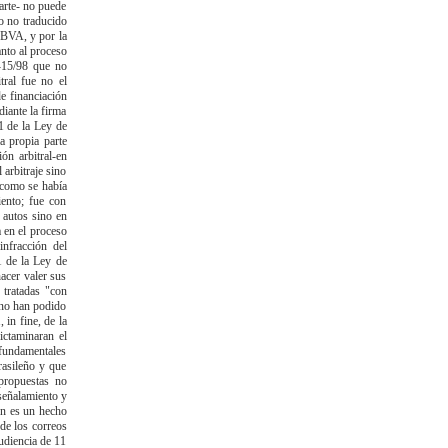
arte- no puede
o no traducido
BBVA, y por la
anto al proceso
-15/98 que no
tral fue no el
e financiación
iante la firma
.1 de la Ley de
a propia parte
ón arbitral-en
 arbitraje sino
l como se había
iento; fue con
 autos sino en
 en el proceso
nfracción del
1 de la Ley de
hacer valer sus
 tratadas "con
 no han podido
in fine, de la
ictaminaran el
s fundamentales
rasileño y que
propuestas no
 señalamiento y
on es un hecho
de los correos
Audiencia de 11