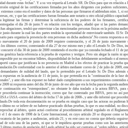
lidad durante estas fechas". Y a su vez requería al Letrado SR. De Dios para que en relación a
rsión original de las certificaciones firmadas por los altos dirigentes con poderes suficientes,
 extremos como era el nombre y datos de las personas que firmaron el addendum núm. 1, si o
resas, etc, y que las certificaciones fueran firmadas ante notario u otro oficial público capacita
ra legitimar las firmas y determinar la suficiencia de los poderes de los firmantes, certific
 entregadas el día 26 de junio.Y en relación con los testigos, añadió que si las partes deman
has alegaciones, tendrá que entrevistar a las mencionadas personas físicas en la próxima audie
de junio durante la cual las dos partes tendrán la oportunidad de entrevistarle también. El Sr. 
sario para organiza la presencia de esta personas en dicha audiencia".No consta respuesta a es
ro nuevamente el 20 de junio de 2009 requiere contestación, y el 26 de junio nuevamente s
a los últimos correos; contestando el día 27 de ese mismo mes y año el Letrado Sr. De Dios, in
 concurrir el día 30 de junio de 2009 remitiendo el escrito que ya constaba fechado el 11 de j
ma genérica hacía referencia a la prueba de expertos y testigos. Pero sin alegar la razón ni ap
imposible por no encontrar billetes, disponibilidad de fechas debidamente acreditado o al meno
aportó causa que justificara la no presencia en Madrid a los efectos de practicar la prueba qu
nulación.De conformidad con lo anterior el árbitro mediante correo de 2 de julio de 2009, ent
 demandantes de nulidad del laudo, que lo pretendido por el Letrado Sr. De Dios además d
a expuestas en la audiencia de 11 de junio, lo que pretendía era la "continuación de la fase d
onales", y ante ello tras exponer no haber dado cumplimiento a sus requerimientos contenidos e
e 2009 ni respuesta antes del día 30 de junio de ese año que era la fecha para la segunda audienc
de continuación era "extemporánea"; no obstante le daba traslado a la actora BBVA, para 
e procedería continuar la instrucción; correo que fue contestado por BBVA, pero no así por
A e IASA -correo del árbitro de fecha 17 de julio de 2008-, y ante ello informó que procederí
 laudo.De toda esta documentación no se prueba en ningún caso que las actoras no pudieran h
o último no se infiere de no haberse practicado dichas pruebas, lo que es una realidad, no discu
reprochar al árbitro, quien actuó conforme al procedimiento arbitral regulado en el Reglament
e el 1 de enero de 1998 de la Corte Internacional, en cuyo artículo 20 se dispone como se ha 
ocatoria de las partes a audiencias, artículo 21; y en este caso no consta que debería seguirse
tad de solo una de las partes, ni que se le impidiera aportar pruebas como son las anteriorme
traje. La resolución de esta causa exige precisar qué se ha de entender por "orden público" a estos efectos atendiendo a la jurisprudencia del Tribunal Constitucional y Tribunal Supremo, que si bien en líneas generales fue dictada en relación con el artículo 45 de la Ley de Arbitraje de 1988, es aplicable a la causa contenida en el artículo 41.1f) de la vigente, al ser la misma. El Tribunal Constitucional en Auto de 18 de julio de 1994 confirmó desde la perspectiva constitucional que la Ley de 1988 aseguraba en todo caso la fiscalización judicial de los laudos arbitrales: "Así, en el art. 45 se contemplan las causas de anulación judicial de un Laudo, las cuales, en atención a la naturaleza propia del instituto del arbitraje, necesariamente deben limitarse a los supuestos de contravención grave del propio contrato de arbitraje (aps 1º a 4º art. 45) o de las garantías esenciales de procedimiento que a todos asegura el art. 24 CE, sin extenderse a los supuestos de infracción del Derecho material aplicable al caso, y ello porque, de lo contrario, la finalidad última del arbitraje, que no es otra que la de alcanzar la pronta solución extrajudicial de un conflicto, se vería inevitablemente desnaturalizada ante la eventualidad de que la decisión arbitral pudiera ser objeto de revisión en cuanto al fondo. En definitiva, versando el arbitraje en todo caso sobre materias informadas por el principio dispositivo y teniendo por norte la resolución extrajudicial de conflictos de intereses, libremente acordada, las exigencias derivadas del art. 24 CE se satisfacen sobradamente con los mecanismos y supuestos de anulación previstos en la vigente Ley de Arbitraje, por cuanto aseguran un mínimum irrenunciable, el respeto al convenio arbitral libremente pactado, a la propia Ley de Arbitraje y a las garantías del propio art.. 24 CE, más allá del cual, por la vía de la revisión judicial de fondo, quedaría desnaturalizada la institución del arbitraje". El Tribunal Supremo en sentencias de 26 de abril de 1995, 26 de septiembre de 2006 y 7 de julio de 2006 se ha pronunciado en el sentido de que lo convenio entre las partes "no podría quedar afectado por el límite de la autonomía privada, libertad contractual que establece el artículo 1255 bajo la expresión "orden público". Concepto de gran dificultad e imprecisión, que no es exactamente coincidente con el de norma imperativa, especialmente por cuanto muchas normas imperativas no se refieren ni a la "organización de la comunidad ni a sus principios fundamentales y rectores", y porque en determinadas materias comprendidas dentro del ámbito señalado no se requiere un carácter imperativo expreso para que queden sustraídas a la disponibilidad de los particulares, como ha señalado la más autorizada doctrina. No hay, desde luego, un precepto imperativo que pueda haber sido infringido por efecto del pacto discutido (artículo 6.3 C.c.), y la nulidad que se postula no derivaría ni de prohibición directa ni de prohibición indirecta contenida en una norma y conforme a doctrina jurisprudencial consolidada los juzgadores han de actuar "con extrema prudencia y con criterio flexible, debiendo tener en cuenta las circunstancias concurrentes, móviles, efectos previsibles y trascendencia cuando se trata de declarar la nulidad plena, atendiendo a si se da precepto legal que imponga esa sanción per se". Refiriéndose a la vulneración de los derechos fundamentales y libertades públicas garantizadas constitucionalmente a través, fundamentalmente, del artículo 24 de la Carta Magna, y que en el ámbito de derechos de carácter material cristalizan en torno a los principios jurídicos, públicos y privados, políticos, morales y económicos indispensables para la conservación de la sociedad en una época determinada, y que son informadores de las instituciones jurídicas y esencialmente coincidentes con los principios generales del derecho, y por extensión los derechos y libertades reconocidos en el Capítulo 2º del Título I CE. Y la propia doctrina al estudiar los motivos del artículo 41 LA se ha pronunciado de forma unánime en el sentido de que solo podrá obtenerse la nulidad total o parcial del laudo, nunca su modificación. Como ha establecido la jurisprudencia en numerosas ocasiones, la acción de anulación no supone una nueva instancia revisora, siendo un remedio extraordinario con motivos tasados de corte casacional y restringido a efectuar un juicio externo o de control de la observancia en el procedimiento arbitral de las garantías formales; sin que abarque la adecuación jurídica del laudo a la normativa vigente ni la justicia intrínseca de su decisión. Y ese control jurisdiccional queda circunscrito a la observancia de las formalidades o principios esenciales establecidos por la Ley en cuanto al convenio arbitral, el procedimiento arbitral y el laudo y a la preservación del orden público, como se plasma y queda recogido en los tasados motivos de nulidad que enumera el art. 41.1 de la Ley, cuya interpretación debe ser estricta, excluyendo cualquier otro que no se incardine en su ámbito, pues en otro caso se estaría infringiendo el principio de la inmodificabilidad de las decisiones judiciales firmes que le es de aplicación y en última instancia, se desconocería la tutela judicial efectiva del beneficiado por él (Sentencia del Tribunal Constitucional de 4 de octubre de 1993). Y de conformidad con ello, y en concreto respecto de la causa de nulidad f) del artículo 41.1LA lo que debe examinarse por el tribunal es si se han infringido las garantías esenciales del procedimiento aseguradas a través del artículo 24 CE, sin extenderse a supuesto de infracción del Derecho material aplicable al caso (ATC, Sala 1ª de 18 de julio 1994); y ello porque, de lo contrario, la finalidad última del arbitraje que no es otra que la de alcanzar la pronta solución extrajudicial de un conflicto, se vería desnaturalizada ante la eventualidad de que la decisión arbitral pudiera ser objeto de revisión en cuanto al fondo. La vulneración del orden público sólo es posible cuando el árbitro haya pronunciado su laudo con clara infracción de derechos fundamentales. Por tanto, el orden público y su vulneración giran en torno al cumplimiento o no por el laudo de las garantías procesales fundamentales recogidas en el texto constitucional. Además, y de acuerdo con lo previsto en el art. 41.1 el que desee ejercitar la acción de anulación debe alegar y probar la misma, es decir, exactamente igual que en cualquier procedimiento judicial. Se ha señalado por la doctrina que el orden público tiene dos vertientes una material y otra procesal. En la primera se incluirían los principios jurídicos, públicos y privados, políticos, morales y económicos que son absolutamente obligatorios para la conservación de la sociedad de un pueblo y en una época determinada (STS de 31 de diciembre de 1979); y en la segunda, las formalidades y principios esenciales de nuestro ordenamiento jurídico procesal. En definitiva, como dice el Tribunal Constitucional "su vulneración solo será procedente cuando el árbitro haya pronunciado su laudo con clara infracción de los derechos fundamentales". Pues bien en orden a determinar exactamente en qué consiste el orden público material, es decir, el llamado "orden jurídico justo" cuya vulneración podría derivar de un contenido arbitrario y por ello no justo del laudo, dado que por una interpretación excesivamente amplia del concepto podría llegar a incluir en su ámbito una especie revisión de la decisión arbitral, puede citarse la jurisprudencia del Tribunal Supremo, contenida en sentencias de 16 de febrero de 1982 o 17 de julio de 1986, según la cual, "en ningún caso puede servir de base al recurso de nulidad las estimaciones de las partes relativas a la justicia del laudo ni las deficiencias del fallo o el modo más o menos acertado de resolver la cuestión". El orden público determina que, en tanto no se infrinjan derechos fundamentales y libertades públicas, no es posible anular el laudo arbitral. Ese tratamiento jurisprudencial originó, en la práctica del art. 45.5 LA de 1988, que no fuera posible entroncar en el mismo el error "in iudicando" realizado por el árbitro en atención a normas de derecho privado que no infringirían derechos fundamentales y libertades públicas. Al amparo del orden público no se podían plantear cuestiones de legalidad material u ordinaria. Por lo que ni cualquier error de orden procesal ni cualquier infracción de norma sustantiva han de implicar la anulación del laudo sino sólo aquellos casos en que se produce infracción de la norma