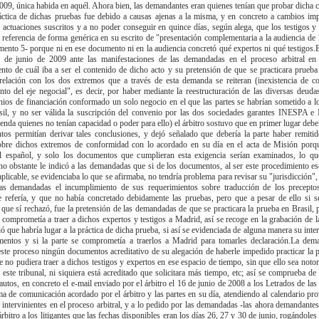
009, única habida en aquél. Ahora bien, las demandantes eran quienes tenían que probar dicha c
áctica de dichas pruebas fue debido a causas ajenas a la misma, y en concreto a cambios imp
 actuaciones suscritos y a no poder conseguir en quince días, según alega, que los testigos y 
 referencia de forma genérica en su escrito de "presentación complementaria a la audiencia de 
ento 5- porque ni en ese documento ni en la audiencia concretó qué expertos ni qué testigos.E
 de junio de 2009 ante las manifestaciones de las demandadas en el proceso arbitral en 
nto de cuál iba a ser el contenido de dicho acto y su pretensión de que se practicara prueba t
relación con los dos extremos que a través de esta demanda se reiteran (inexistencia de c
nto del eje negocial", es decir, por haber mediante la reestructuración de las diversas deuda
nios de financiación conformado un solo negocio en el que las partes se habrían sometido a lo
sil, y no ser válida la suscripción del convenio por las dos sociedades garantes INESPA e
denda quienes no tenían capacidad o poder para ello) el árbitro sostuvo que en primer lugar debe
os permitían derivar tales conclusiones, y dejó señalado que debería la parte haber remit
obre dichos extremos de conformidad con lo acordado en su día en el acta de Misión porq
 el español, y solo los documentos que cumplieran esta exigencia serían examinados, lo q
no obstante le indicó a las demandadas que si de los documentos, al ser este procedimiento esc
licable, se evidenciaba lo que se afirmaba, no tendría problema para revisar su "jurisdicción",
as demandadas el incumplimiento de sus requerimientos sobre traducción de los precepto
e refería, y que no había concretado debidamente las pruebas, pero que a pesar de ello si se
o que sí rechazó, fue la pretensión de las demandadas de que se practicara la prueba en Brasil,
 comprometía a traer a dichos expertos y testigos a Madrid, así se recoge en la grabación de l
ió que habría lugar a la práctica de dicha prueba, si así se evidenciada de alguna manera su int
entos y si la parte se comprometía a traerlos a Madrid para tomarles declaración.La dem
este proceso ningún documentos acreditativo de su alegación de haberle impedido practicar la 
 no pudiera traer a dichos testigos y expertos en ese espacio de tiempo, sin que ello sea noto
este tribunal, ni siquiera está acreditado que solicitara más tiempo, etc; así se comprueba de
autos, en concreto el e-mail enviado por el árbitro el 16 de junio de 2008 a los Letrados de las 
ma de comunicación acordado por el árbitro y las partes en su día, atendiendo al calendario pro
 intervinientes en el proceso arbitral, y a lo pedido por las demandadas -las ahora demandante
 árbitro a los litigantes que las fechas disponibles eran los días 26, 27 y 30 de junio, rogándole