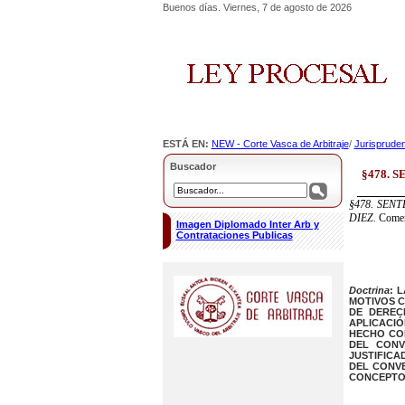
Buenos días. Viernes, 7 de agosto de 2026
ESTÁ EN:
NEW - Corte Vasca de Arbitraje
/
Jurisprudenc
Buscador
§478. 
§478. SEN
DIEZ.
Comen
Imagen Diplomado Inter Arb y
Contrataciones Publicas
Doctrina
: 
MOTIVOS C
DE DEREC
APLICACIÓ
HECHO CON
DEL CONV
JUSTIFICA
DEL CONVE
CONCEPTO 