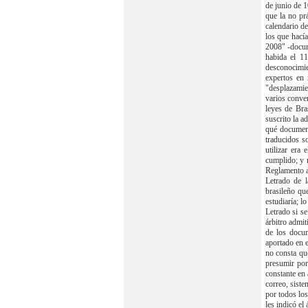
de junio de 1
que la no pr
calendario de
los que hacía
2008" -docum
habida el 11
desconocimie
expertos en 
"desplazamie
varios conve
leyes de Bra
suscrito la a
qué document
traducidos s
utilizar era
cumplido; y 
Reglamento ap
Letrado de l
brasileño qu
estudiaría; l
Letrado si se
árbitro admit
de los docum
aportado en 
no consta que
presumir por 
constante en 
correo, siste
por todos los
les indicó el