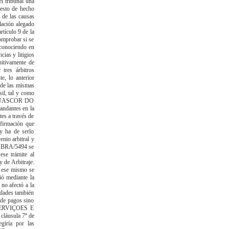
el tribunal una
uesto de hecho
 de las causas
lación alegado
rtículo 9 de la
comprobar si se
reconociendo en
ias y litigios
nitivamente de
tres árbitros
e, lo anterior
d de las mismas
il, tal y como
y GUASCOR DO
andantes en la
tes a través de
afirmación que
y ha de serlo
enio arbitral y
ón BRA/5494 se
ese trámite al
y de Arbitraje.
e ese mismo se
uió mediante la
no afectó a la
edades también
 de pagos sino
 SERVIÇOES E
áusula 7ª de
giría por las