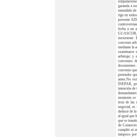
estipulacion
garantía a 
entendido de 
rige en todo
presente ADE
controversia
fecha a un 
GUASCOR, po
inexistente.
convenio arbi
mediante la a
examinarse e
arbitraje; y
convenios d
documentos a
convenio que 
pretender qu
antes.No exi
INEPAR, pero
intención de 
demandantes 
momento se d
tesis de las
negocial, es
deducir de l
al igual que 
que se tramit
de Comercio 
cumplió ni e
tampoco por